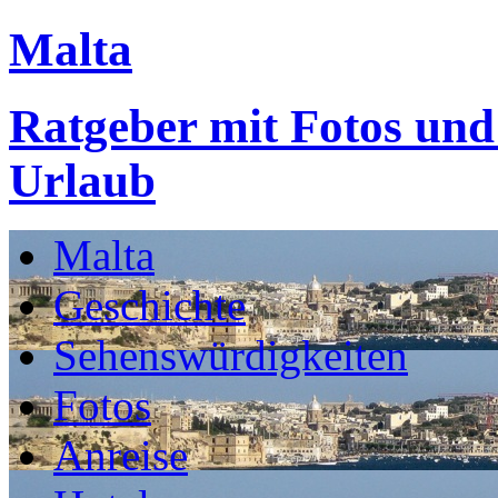
Malta
Ratgeber mit Fotos und
Urlaub
Malta
Geschichte
Sehenswürdigkeiten
Fotos
Anreise